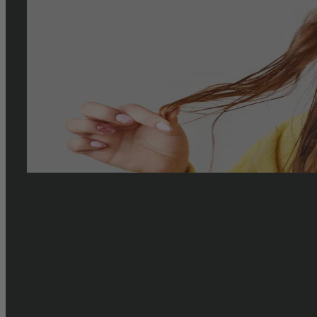
Les produits naturels pour réguler les cheveux
Les cheveux gras peuvent être une vraie source d'inquiétude, d
excessive de sébum, et cette production excessive peut être cau
mieux que les soins naturels ! Découvrons ensembles les [...]
By
louise.petit
|
2024-01-11T16:03:06+01:00
jeudi 21 mars 2024
|
Astuces 