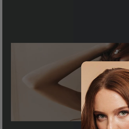
est également un excellent soin capillaire. Découvrez le concept
By
louise.petit
|
2024-01-11T15:28:47+01:00
jeudi 29 février 2024
|
Astuce
Environnement
|