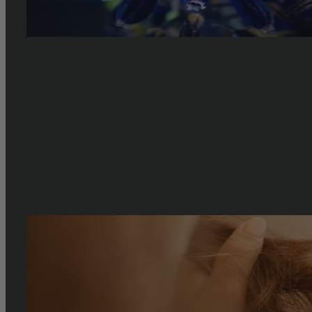
L’indigo : une étoile des colorations végétales
La poudre d'indigo, 100 % pure et naturelle, est une coloration 
histoire remonte à bien avant l'Antiquité, lorsque les civilisation
ingrédients naturels pour leurs teintures et soins capillaires. Un
By
louise.petit
|
2024-03-01T15:35:59+01:00
jeudi 15 février 2024
|
Astuce