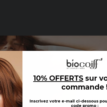
 de beauté éco-responsable grâce à la [...]
s Beauté et Cosmétique
,
Colorations Végétales et Bio
,
L
10% OFFERTS
sur vo
commande
Inscrivez votre e-mail ci-dessous
pou
code promo :