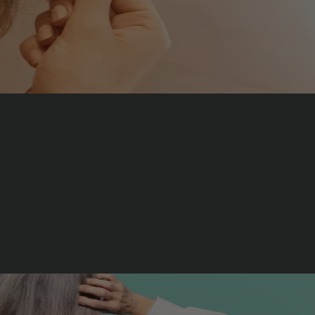
u cheveu Les cheveux souffrent de bien des maux en fonction de leur t
. Pour trouver une réponse appropriée aux problèmes de cheveux les
s Beauté et Cosmétique
,
Santé
|
L