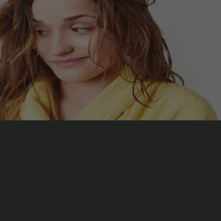
 gras d’après nos experts du végétal
e stress et de manque de confiance en soi. Ils sont dus à une product
sée par plusieurs facteurs. Pour retrouver un cuir chevelu sain, rien 
Beauté et Cosmétique
,
Shampoing
|
L