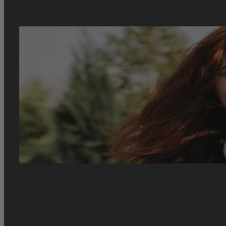
La beauté éco responsable grâce à la coloratio
Souvent agressive, la coloration chimique abîme et dénature le 
traditionnelles, la coloration végétale est un concept qui n'util