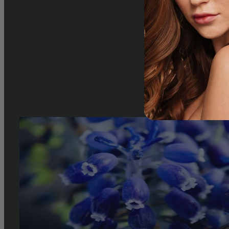
Prendre Soin de Soi et de la Planète : Les Geste
Saviez-vous que la production et la consommation de cosmétique
de la planète ? L’étude « It’s Time to Make up the Future » pub
sur [...]
By
louise.petit
|
2024-01-09T12:14:44+01:00
jeudi 22 février 2024
|
Astuce