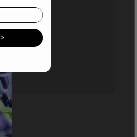
erre
eauté
 >
ire plus
 notre newsletter. Vous
nt.