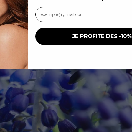
s Beauté Essentiels
s serait à l’origine de 0,5 à 1,5 % des émissions de gaz à effet de s
liée en 2020 par un cabinet suisse a estimé l'impact des produits de b
JE PROFITE DES -10%
s Beauté et Cosmétique
|
L
En vous inscrivant, vous donnez votre accord pour recevoir
pouvez vous désabonner à tout mome