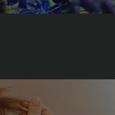
naturelle et végétale idéale pour colorer et garder des cheveux sains.
s anciennes utilisaient des extraits de plantes, de fruits et d'autres
 nombre croissant de [...]
s Beauté et Cosmétique
,
Colorations Végétales et Bio
|
L