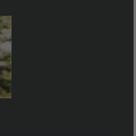
Top 5 Produits Biocoiff’
gétale