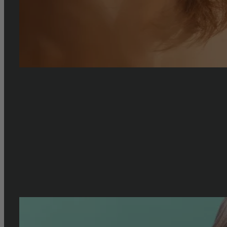
Comment traiter ses problèmes capillaires
Les différents problèmes capillaires en fonction de la nature d
Parfois, nous y sommes pour quelque chose, mais pas toujours
fréquents, voici ceux que l’on rencontre le plus souvent et [...]
By
louise.petit
|
2023-12-19T15:44:29+01:00
jeudi 25 janvier 2024
|
Astuce