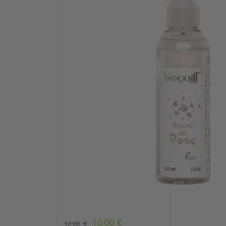
10.00
€
12.00
€