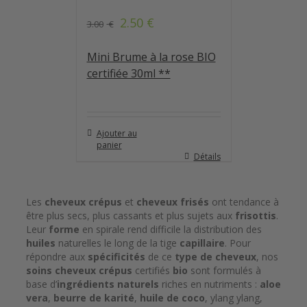
2.50
€
3.00
€
Mini Brume à la rose BIO
certifiée 30ml **
Ajouter au
panier
Détails
Les
cheveux crépus
et
cheveux frisés
ont tendance à
être plus secs, plus cassants et plus sujets aux
frisottis
.
Leur
forme
en spirale rend difficile la distribution des
huiles
naturelles le long de la tige
capillaire
. Pour
répondre aux
spécificités
de ce
type de cheveux
, nos
soins cheveux crépus
certifiés
bio
sont formulés à
base d’
ingrédients naturels
riches en nutriments :
aloe
vera
,
beurre de karité
,
huile de coco
, ylang ylang,