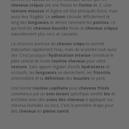
cheveux crépus
ont une frisure en
forme
de Z. Leur
texture
mousse
et légère est leur principale force, mais
aussi leur fragilité. Le
sébum
s’écoule difficilement le
long des
longueurs
et atteint rarement les
pointes
, ce
qui rend les
cheveux bouclés
frisés et
cheveux crépus
naturellement plus secs et cassants.
La structure poreuse du
cheveu crépu
lui permet
d’absorber rapidement l’eau, mais de la perdre tout aussi
vite. C’est pourquoi l’
hydratation intense
constitue le
pilier central de toute
routine cheveux
pour cette
texture
. Sans apport régulier d’actifs
hydratants
et
occlusifs, les
longueurs
se dessèchent, les
frisottis
s’intensifient et la
définition
des
boucles
se perd.
Une bonne
routine capillaire
pour
cheveux frisés
commence par un
soin lavant
spécifique certifié
bio
et
enchaîne avec des
soins des cheveux
à appliquer sur
cheveux humides ou secs. C’est la première étape pour
des
cheveux
en
pleine santé
.