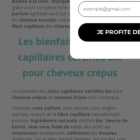
Baume à la rose
:
masque hydratant
très onctueux
grâce à son complexe riche en extraits
végétaux
. Son
parfum
agréable rend son utilisation addictive. Il sublime
les
cheveux bouclés
, réduit la
casse
et renforce la
fibre capillaire
des
cheveux crépus
et frisés.
JE PROFITE DE
Les bienfaits des soins
capillaires certifiés bio
pour cheveux crépus
Les bienfaits des
soins capillaires certifiés bio
pour
cheveux crépus
et
cheveux frisés
sont nombreux.
Formules
sans sulfate
, sans silicone, sans origine
animale, respect de la
fibre capillaire
naturellement
poreuse.
Ingrédients naturels
certifiés
bio
:
beurre de
karité
,
aloe vera
,
huile de coco
, des actifs qui
nourrissent
durablement.
Définition
des
boucles
améliorée : les écailles restent fermées, les spirales sont