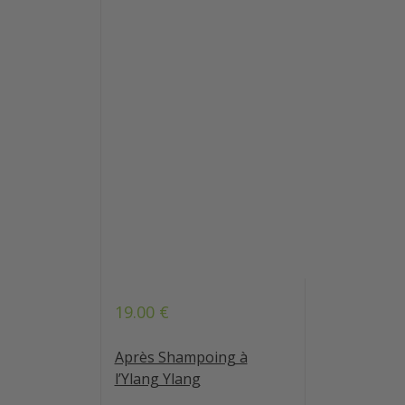
19.00
€
Note
4.73
sur 5
Après Shampoing à
l’Ylang Ylang