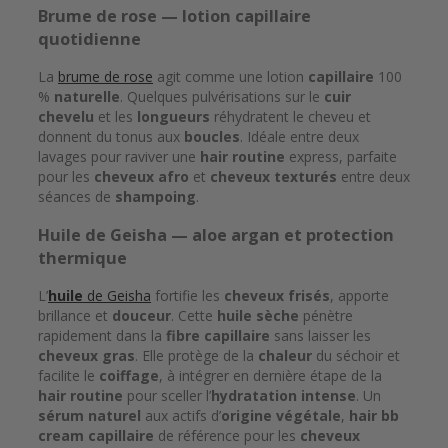
Brume de rose — lotion
capillaire
quotidienne
La
brume de rose
agit comme une lotion
capillaire
100
%
naturelle
. Quelques pulvérisations sur le
cuir
chevelu
et les
longueurs
réhydratent le cheveu et
donnent du tonus aux
boucles
. Idéale entre deux
lavages pour raviver une
hair routine
express, parfaite
pour les
cheveux afro
et
cheveux texturés
entre deux
séances de
shampoing
.
Huile
de Geisha —
aloe argan
et protection
thermique
L’
huile
de Geisha
fortifie les
cheveux frisés
, apporte
brillance et
douceur
. Cette
huile sèche
pénètre
rapidement dans la
fibre capillaire
sans laisser les
cheveux gras
. Elle protège de la
chaleur
du séchoir et
facilite le
coiffage
, à intégrer en dernière étape de la
hair routine
pour sceller l’
hydratation intense
. Un
sérum
naturel
aux actifs d’
origine végétale
,
hair bb
cream
capillaire
de référence pour les
cheveux