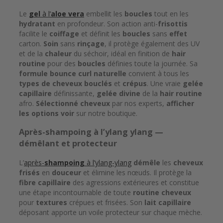
Le
gel
à l’
aloe vera
embellit les
boucles
tout en les
hydratant
en profondeur. Son action anti-
frisottis
facilite le
coiffage
et définit les
boucles
sans
effet
carton.
Soin
sans
rinçage
, il protège également des UV
et de la
chaleur
du séchoir, idéal en finition de
hair
routine
pour des
boucles
définies toute la journée. Sa
formule
bounce curl
naturelle
convient à tous les
types de cheveux
bouclés
et
crépus
. Une vraie
gelée
capillaire
définissante,
gelée divine
de la
hair routine
afro.
Sélectionné cheveux
par nos experts,
afficher
les options voir
sur notre boutique.
Après-
shampoing
à l’ylang ylang —
démêlant
et protecteur
L’
après-
shampoing
à l’ylang-ylang
démêle
les
cheveux
frisés
en
douceur
et élimine les nœuds. Il protège la
fibre capillaire
des agressions extérieures et constitue
une étape incontournable de toute
routine cheveux
pour
textures
crépues et frisées. Son
lait capillaire
déposant apporte un voile protecteur sur chaque mèche.