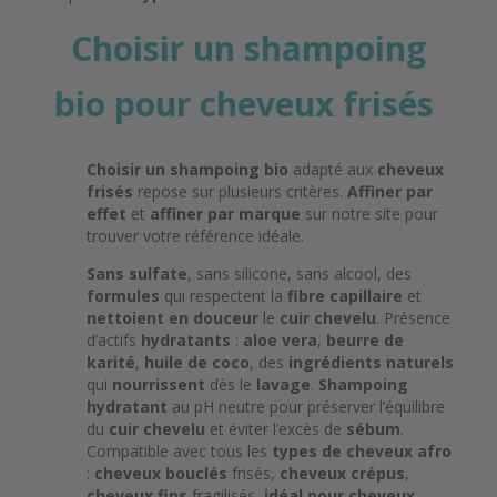
Choisir un shampoing
bio pour cheveux frisés
Choisir un shampoing bio
adapté aux
cheveux
frisés
repose sur plusieurs critères.
Affiner par
effet
et
affiner par marque
sur notre site pour
trouver votre référence idéale.
Sans sulfate
, sans silicone, sans alcool, des
formules
qui respectent la
fibre capillaire
et
nettoient en douceur
le
cuir chevelu
. Présence
d’actifs
hydratants
:
aloe vera
,
beurre de
karité
,
huile de coco
, des
ingrédients naturels
qui
nourrissent
dès le
lavage
.
Shampoing
hydratant
au pH neutre pour préserver l’équilibre
du
cuir chevelu
et éviter l’excès de
sébum
.
Compatible avec tous les
types de cheveux
afro
:
cheveux bouclés
frisés,
cheveux crépus
,
cheveux fins
fragilisés,
idéal pour cheveux