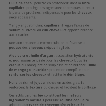
Huile de coco
: pénètre en profondeur dans la
fibre
capillaire
, protège des agressions thermiques et réduit
la perte de protéines, indispensable pour les
cheveux
secs
et cassants.
Ylang ylang : stimulant
capillaire
, il régule l’excès de
sébum
au niveau du
cuir chevelu
et apporte brillance
aux
boucles
.
Romarin : relance la microcirculation et favorise la
pousse
des
cheveux crépus
fragilisés.
Aloe vera et huile d’argan
: association
hydratante
et
nourrissante
idéale pour les
cheveux bouclés
crépus
qui manquent de souplesse et de brillance.
Huile
de mongogo
:
nutrition
protection complète pour
renforcer les cheveux
et faciliter le
démêlage
.
Huile
de ricin et
jojoba
: riches en acides gras, ils
renforcent la
texture
du cheveu et facilitent le
coiffage
.
Ces actifs certifiés
bio
constituent les meilleurs
ingrédients naturels
pour une
routine capillaire
adaptée aux
types de cheveux
afro et
bouclés
.