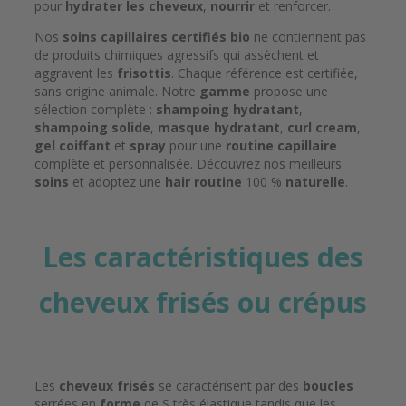
pour
hydrater les cheveux
,
nourrir
et renforcer.
Nos
soins capillaires certifiés bio
ne contiennent pas
de produits chimiques agressifs qui assèchent et
aggravent les
frisottis
. Chaque référence est certifiée,
sans origine animale. Notre
gamme
propose une
sélection complète :
shampoing hydratant
,
shampoing solide
,
masque hydratant
,
curl cream
,
gel coiffant
et
spray
pour une
routine capillaire
complète et personnalisée. Découvrez nos meilleurs
soins
et adoptez une
hair routine
100 %
naturelle
.
Les caractéristiques des
cheveux frisés ou crépus
Les
cheveux frisés
se caractérisent par des
boucles
serrées en
forme
de S très élastique tandis que les