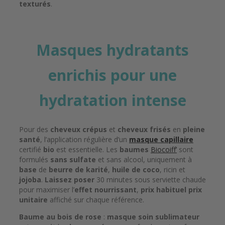
texturés
.
Masques hydratants
enrichis pour une
hydratation intense
Pour des
cheveux crépus
et
cheveux frisés
en
pleine
santé
, l’application régulière d’un
masque capillaire
certifié
bio
est essentielle. Les
baumes
Biocoiff’
sont
formulés
sans sulfate
et sans alcool, uniquement à
base
de
beurre de karité
,
huile de coco
, ricin et
jojoba
.
Laissez poser
30 minutes sous serviette chaude
pour maximiser l’
effet nourrissant
,
prix habituel prix
unitaire
affiché sur chaque référence.
Baume au bois de rose
:
masque soin sublimateur