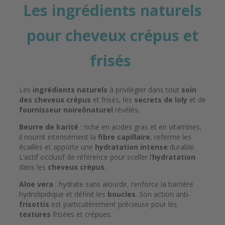
Les ingrédients naturels
pour cheveux crépus et
frisés
Les
ingrédients naturels
à privilégier dans tout
soin
des cheveux
crépus
et frisés, les
secrets de loly
et de
fournisseur noireônaturel
révélés.
Beurre de karité
: riche en acides gras et en vitamines,
il nourrit intensément la
fibre capillaire
, referme les
écailles et apporte une
hydratation intense
durable.
L’actif occlusif de référence pour sceller l’
hydratation
dans les
cheveux crépus
.
Aloe vera
: hydrate sans alourdir, renforce la barrière
hydrolipidique et définit les
boucles
. Son action anti-
frisottis
est particulièrement précieuse pour les
textures
frisées et crépues.