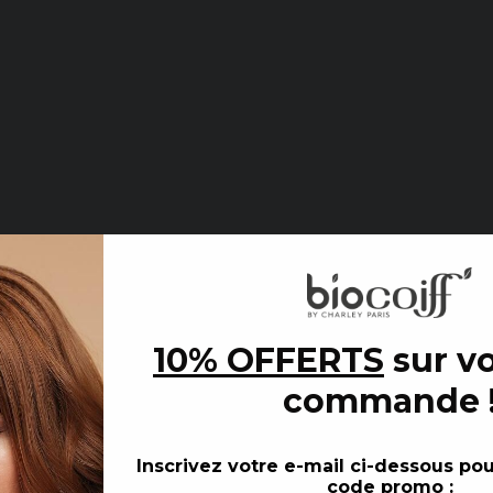
00
€
e
4.90
10% OFFERTS
sur vo
bois
commande
Inscrivez votre e-mail ci-dessous
pou
code promo :