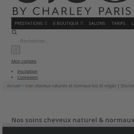
PRESTATIONS
E-BOUTIQUE
SALONS
TARIFS
L
Search
for:
Mon compte
Inscription
Connexion
Accueil >
Soin cheveux naturels et normaux bio et végan | Biocoif
Nos soins
cheveux naturel & normau
Soin. Hydratation. Nutrition. Sublimation