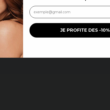
Détails
cheveux
JE PROFITE DES -10%
En vous inscrivant, vous donnez votre accord pour recevoir
pouvez vous désabonner à tout mome
x normaux, encore faut-il
veux. Quelles sont leurs
 distinguent par leur parfait
s ne sont pas envahis par les
écialement fourchues. À l’œil et
 naturellement. Vous pouvez
gs maximum par semaine. Ces
onheur des coiffeurs, car ils se
 équilibre peut être compromis
roît de stress ou simplement
ettre leur santé, les
endre soin comme vous le