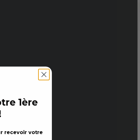
tre 1ère
!
r recevoir votre