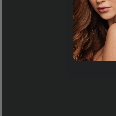
Ajouter
au
panier
reconnaître les 
normaux ?
Avant de choisir des soins pour cheveu
savoir si c’est bien votre nature de che
particularités ? Les cheveux normaux se
équilibre. Ils ne sont ni gras ni secs. Il
pellicules et les pointes ne sont pas sp
à la main, ils sont brillants et souples
vous contenter d’un à deux shampoin
cheveux sont faciles à vivre et font le b
coiffent facilement. Cependant, ce bel
par une altération de la santé, un surc
trop de chaleur. Pour éviter de comprom
professionnels recommandent d’en pr