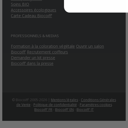
Soins BIO
Accessoires écologiques
Carte Cadeau Biocoiff’
PROFESSIONNELS & MEDIAS
Formation à la coloration végétale
Ouvrir un salon
Biocoiff’
Recrutement coiffeurs
Demander un kit presse
Biocoiff’ dans la presse
© Biocoiff' 2005-2026 |
Mentions légales
-
Conditions Générales
de Vente
-
Politique de confidentialité
-
Paramètres cookies
Biocoiff' FR
-
Biocoiff' EN
-
Biocoiff' IT