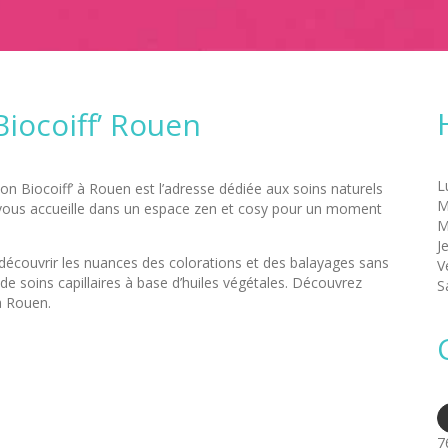
Biocoiff’ Rouen
alon Biocoiff’ à Rouen est l’adresse dédiée aux soins naturels
e vous accueille dans un espace zen et cosy pour un moment
M
J
 découvrir les nuances des colorations et des balayages sans
V
e soins capillaires à base d’huiles végétales. Découvrez
S
à Rouen.
7