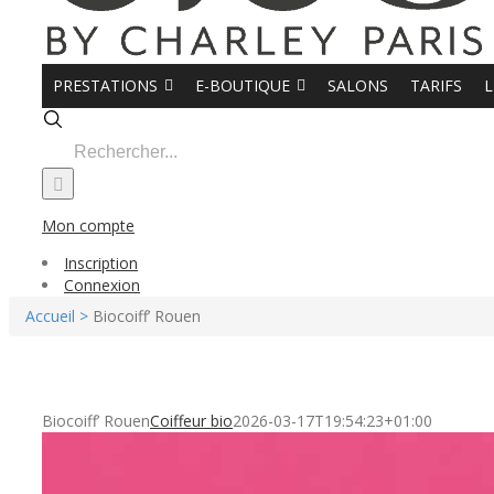
PRESTATIONS
E-BOUTIQUE
SALONS
TARIFS
L
Search
for:
Mon compte
Inscription
Connexion
Accueil >
Biocoiff’ Rouen
Biocoiff’ Rouen
Coiffeur bio
2026-03-17T19:54:23+01:00