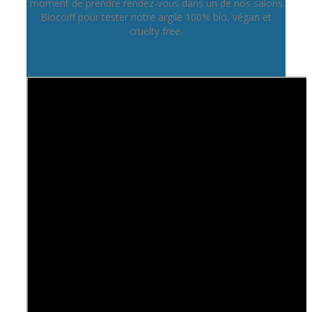
moment de prendre rendez-vous dans un de nos salons
Biocoiff pour tester notre argile 100% bio, végan et
cruelty free.