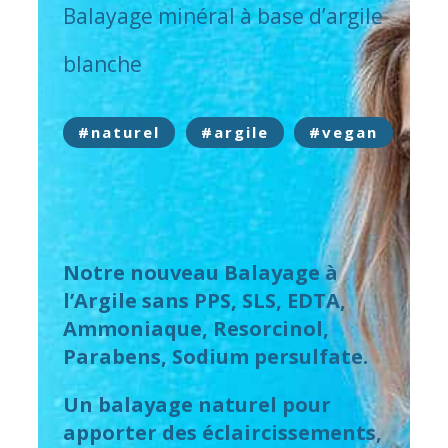
Balayage minéral à base d’argile
blanche
#naturel
#argile
#vegan
Notre nouveau Balayage à
l’Argile sans PPS, SLS, EDTA,
Ammoniaque, Resorcinol,
Parabens, Sodium persulfate.
Un balayage naturel pour
apporter des éclaircissements,