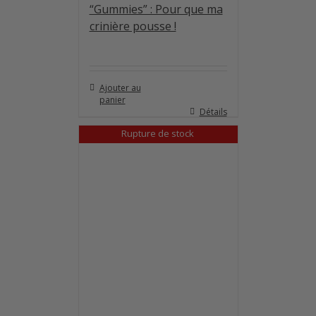
“Gummies” : Pour que ma
crinière pousse !
Ajouter au
panier
Détails
Rupture de stock
Rupture de stock