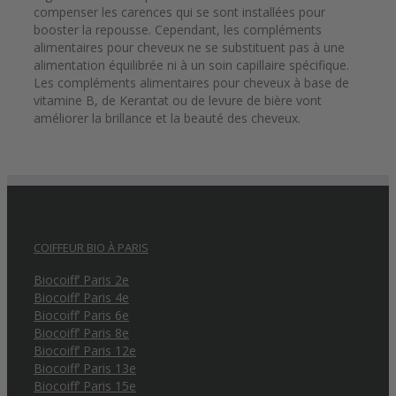
compenser les carences qui se sont installées pour
booster la repousse. Cependant, les compléments
alimentaires pour cheveux ne se substituent pas à une
alimentation équilibrée ni à un soin capillaire spécifique.
Les compléments alimentaires pour cheveux à base de
vitamine B, de Kerantat ou de levure de bière vont
améliorer la brillance et la beauté des cheveux.
COIFFEUR BIO À PARIS
Biocoiff’ Paris 2e
Biocoiff’ Paris 4e
Biocoiff’ Paris 6e
Biocoiff’ Paris 8e
Biocoiff’ Paris 12e
Biocoiff’ Paris 13e
Biocoiff’ Paris 15e