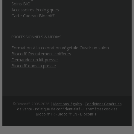
Soins BIO
Accessoires écologiques
Carte Cadeau Biocoiff’
PROFESSIONNELS & MEDIAS
Formation à la coloration végétale
Ouvrir un salon
Biocoiff’
Recrutement coiffeurs
Demander un kit presse
Biocoiff’ dans la presse
© Biocoiff' 2005-2026 |
Mentions légales
-
Conditions Générales
de Vente
-
Politique de confidentialité
-
Paramètres cookies
Biocoiff' FR
-
Biocoiff' EN
-
Biocoiff' IT