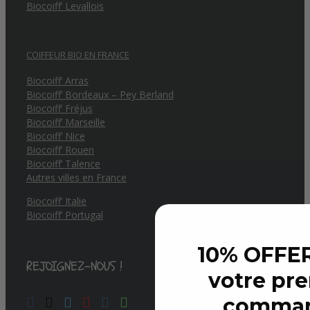
Biocoiff’ Levallois
COIFFEUR BIO EN FRANCE
Biocoiff’ Arras
Biocoiff’ Bordeaux – Pey Berland
Biocoiff’ Fréjus
Biocoiff’ Marseille
Biocoiff’ Nice
Biocoiff’ Rouen
Biocoiff’ Talence
Autres villes en France
Biocoiff’ Italie
Biocoiff’ Portugal
10% OFFER
REJOIGNEZ-NOUS !
votre pr
comma