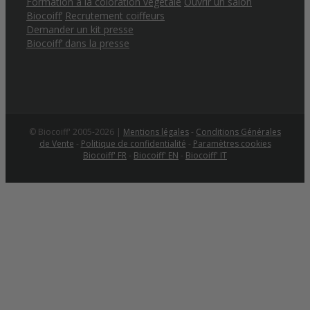
Formation à la coloration végétale
Ouvrir un salon
Biocoiff’
Recrutement coiffeurs
Demander un kit presse
Biocoiff’ dans la presse
© Biocoiff' 2005-2026 |
Mentions légales
-
Conditions Générales
de Vente
-
Politique de confidentialité
-
Paramètres cookies
Biocoiff' FR
-
Biocoiff' EN
-
Biocoiff' IT