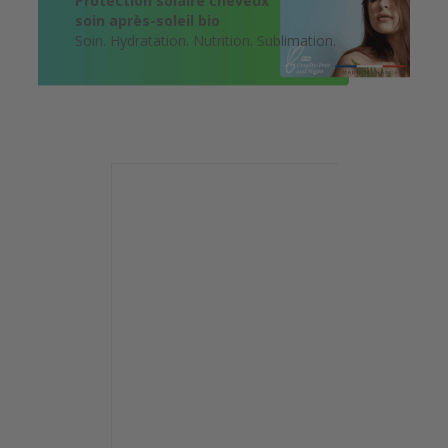
Protection solaire cheveux
soin après-soleil bio
Soin. Hydratation. Nutrition. Sublimation.