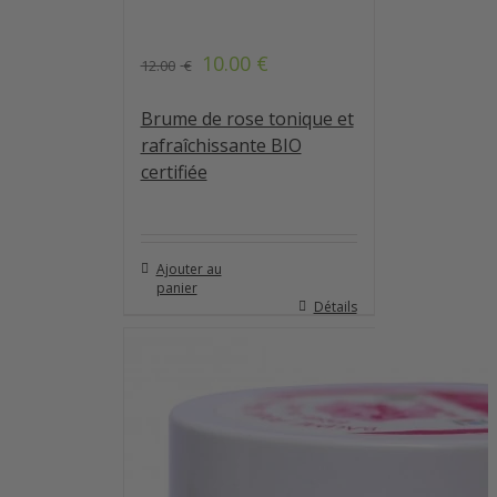
10.00
€
12.00
€
Note
4.80
sur 5
Brume de rose tonique et
rafraîchissante BIO
certifiée
Ajouter au
panier
Détails