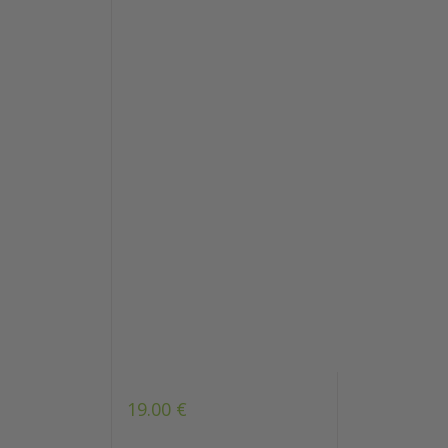
19.00
€
Note
4.73
sur 5