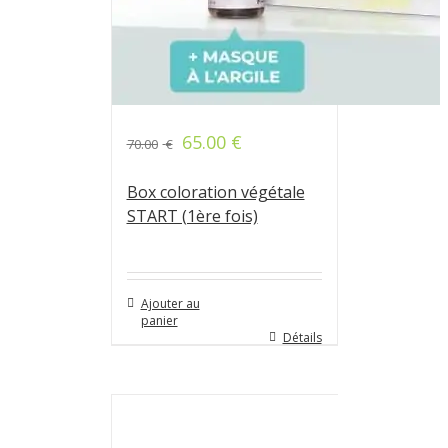
65.00
€
70.00
€
Note
4.76
sur 5
Box coloration végétale
START (1ère fois)
Ajouter au
panier
Détails