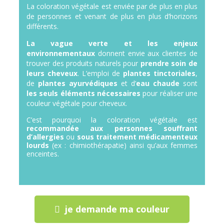
La coloration végétale est enviée par de plus en plus
de personnes et venant de plus en plus d’horizons
différents.
La vague verte et les enjeux
environnementaux
donnent envie aux clientes de
trouver des produits naturels pour
prendre soin de
leurs cheveux
.
L’emploi de
plantes tinctoriales
,
de
plantes ayurvédiques
et d’
eau chaude
sont
les seuls éléments nécessaires
pour réaliser une
couleur végétale pour cheveux.
C’est pourquoi la coloration végétale est
recommandée aux personnes souffrant
d’allergies
ou
sous traitement médicamenteux
lourds
(ex : chimiothérapatie) ainsi qu’aux femmes
enceintes.
je demande ma couleur