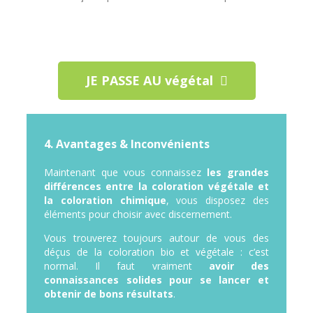
JE PASSE AU végétal
4. Avantages & Inconvénients
Maintenant que vous connaissez
les grandes
différences entre la coloration végétale et
la coloration chimique
, vous disposez des
éléments pour choisir avec discernement.
Vous trouverez toujours autour de vous des
déçus de la coloration bio et végétale : c’est
normal.
Il faut vraiment
avoir des
connaissances solides pour se lancer et
obtenir de bons résultats
.