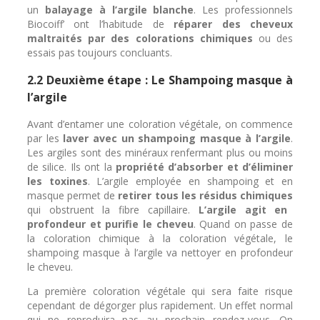
un
balayage à l’argile blanche
.
Les professionnels
Biocoiff’ ont l’habitude de
réparer des cheveux
maltraités par des colorations chimiques
ou des
essais pas toujours concluants.
2.2 Deuxième étape : Le Shampoing masque à
l’argile
Avant d’entamer une coloration végétale, on commence
par les
laver avec un shampoing masque à l’argile
.
Les argiles sont des minéraux renfermant plus ou moins
de silice. Ils ont la
propriété d’absorber et d’éliminer
les toxines
.
L’argile employée en shampoing et en
masque permet de
retirer tous les résidus chimiques
qui obstruent la fibre capillaire.
L’argile agit en
profondeur et purifie le cheveu
. Quand on passe de
la coloration chimique à la coloration végétale, le
shampoing masque à l’argile va nettoyer en profondeur
le cheveu.
La première coloration végétale qui sera faite risque
cependant de dégorger plus rapidement. Un effet normal
qui ne reproduira pas au prochain rendez-vous. On