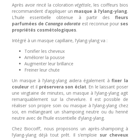
Après avoir rincé la coloration
végétale
, les coiffeurs bios
recommandent d’appliquer un
masque à l’ylang-ylang
.
L’huile essentielle obtenue à partir des
fleurs
parfumées de
Cananga odorata
est reconnue pour
ses
propriétés cosmétologiques
.
Intégré à un masque capillaire, l’ylang-ylang va :
Tonifier les cheveux
Améliorer la pousse
Augmenter leur brillance
Freiner leur chute
Un masque à l’ylang-ylang aidera également à
fixer la
couleur
et il
préservera son éclat
. En le laissant poser
une vingtaine de minutes, un masque à l’ylang-ylang agit
remarquablement sur la chevelure.
Il est possible de
réaliser son propre soin ou masque à l’ylang-ylang chez
soi, en mélangeant un shampoing neutre ou du henné
neutre avec de l’huile essentielle d’ylang-ylang.
Chez Biocoiff’, nous proposons un après-shampoing à
l’ylang-ylang déjà tout prêt. Il s’emploie
sur cheveux