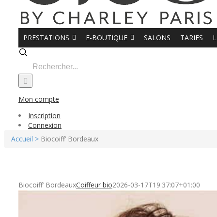
PRESTATIONS
E-BOUTIQUE
SALONS
TARIFS
L
Search
for:
Mon compte
Inscription
Connexion
Accueil >
Biocoiff’ Bordeaux
Biocoiff’ Bordeaux
Coiffeur bio
2026-03-17T19:37:07+01:00