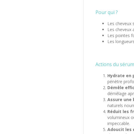
Pour qui ?
Les cheveux s
Les cheveux ab
Les pointes f
Les longueur
Actions du séru
Hydrate en 
pénètre profo
Démêle effi
démêlage aprè
Assure une b
naturels nourr
Réduit les f
volumineux ou 
impeccable.
Adoucit les 