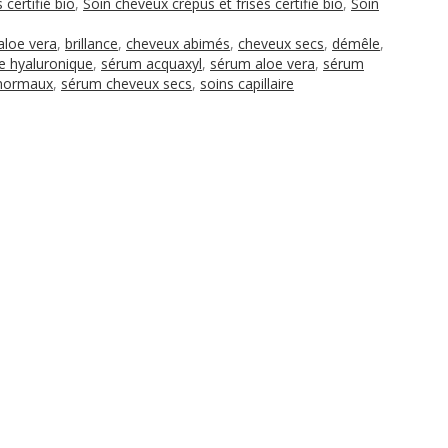
certifié bio
,
Soin cheveux crépus et frisés certifié bio
,
Soin
aloe vera
,
brillance
,
cheveux abimés
,
cheveux secs
,
démêle
,
e hyaluronique
,
sérum acquaxyl
,
sérum aloe vera
,
sérum
normaux
,
sérum cheveux secs
,
soins capillaire