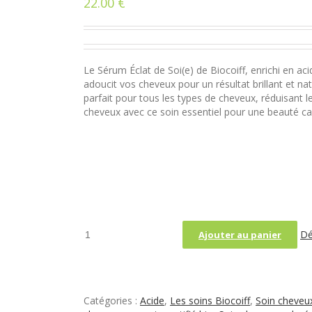
22.00
€
sur 5
basé sur
notations
client
Le Sérum Éclat de Soi(e) de Biocoiff, enrichi en ac
adoucit vos cheveux pour un résultat brillant et nat
parfait pour tous les types de cheveux, réduisant le
cheveux avec ce soin essentiel pour une beauté capi
quantité
Dé
Ajouter au panier
de
Sérum
Éclat
de
Soi(e)
Catégories :
Acide
,
Les soins Biocoiff
,
Soin cheveux
à