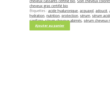
cheveux cassants certifié bio
,
Soin cheveux colorés 
l'Acide
cheveux gras certifié bio
Hyaluronique
Étiquettes :
acide hyaluronique
,
acquaxyl
,
adoucit
,
certifié
hydration
,
nutrition
,
protection
,
sérum
,
sérum acid
BIO
capillaire
,
sérum cheveux abimés
,
sérum cheveux 
Ajouter au panier