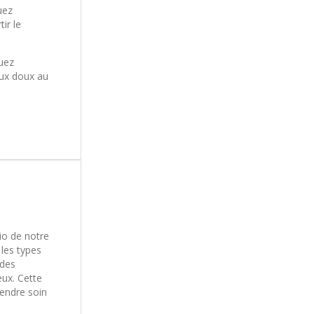
uez
ir le
uez
eux doux au
io de notre
 les types
 des
ux. Cette
rendre soin