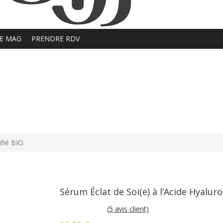
E MAG
PRENDRE RDV
ifié BIO
Sérum Éclat de Soi(e) à l’Acide Hyaluro
(
5
avis client)
Noté
5
4.60