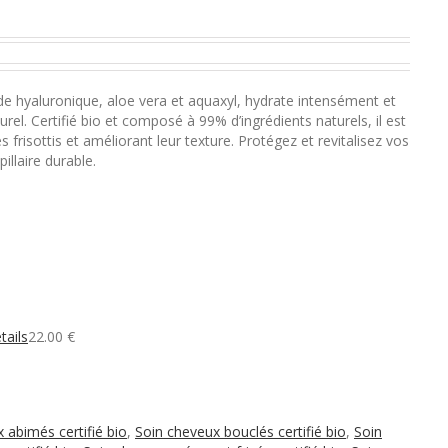
ide hyaluronique, aloe vera et aquaxyl, hydrate intensément et
urel. Certifié bio et composé à 99% d’ingrédients naturels, il est
s frisottis et améliorant leur texture. Protégez et revitalisez vos
llaire durable.
tails
22.00
€
 abimés certifié bio
,
Soin cheveux bouclés certifié bio
,
Soin