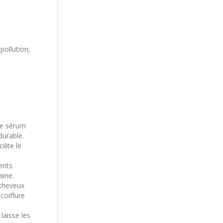
pollution;
 ce sérum
durable.
ilite le
ents
aine.
 cheveux
 coiffure
laisse les