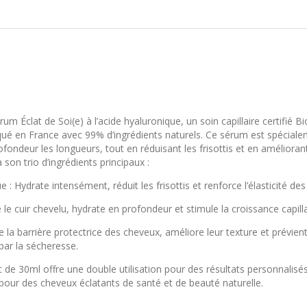
m Éclat de Soi(e) à l’acide hyaluronique, un soin capillaire certifié Bio
iqué en France avec 99% d’ingrédients naturels. Ce sérum est spécial
fondeur les longueurs, tout en réduisant les frisottis et en améliorant 
son trio d’ingrédients principaux :
e : Hydrate intensément, réduit les frisottis et renforce l’élasticité de
e le cuir chevelu, hydrate en profondeur et stimule la croissance capilla
e la barrière protectrice des cheveux, améliore leur texture et prévient
r la sécheresse.
de 30ml offre une double utilisation pour des résultats personnalisés
té pour des cheveux éclatants de santé et de beauté naturelle.