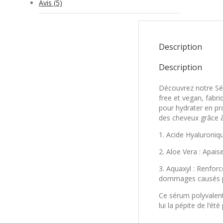
Avis (5)
Description
Description
Découvrez notre Séru
free et vegan, fabr
pour hydrater en pro
des cheveux grâce à 
1. Acide Hyaluroniqu
2. Aloe Vera : Apais
3. Aquaxyl : Renforc
dommages causés pa
Ce sérum polyvalent 
lui la pépite de l’é