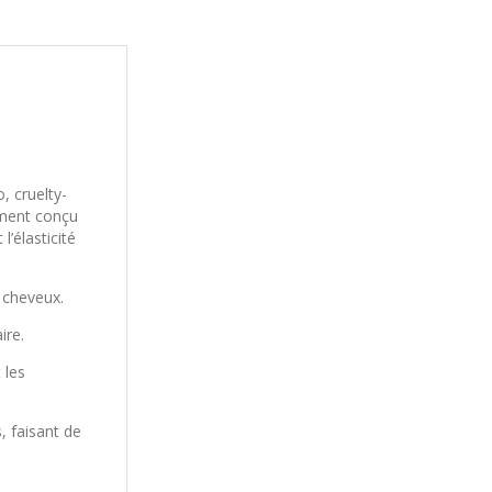
, cruelty-
ement conçu
l’élasticité
s cheveux.
ire.
 les
, faisant de