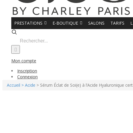
PRESTATIONS
E-BOUTIQUE
SALONS
TARIFS
L
Search
for:
Mon compte
Inscription
Connexion
Accueil >
Acide
> Sérum Éclat de Soi(e) à l’Acide Hyaluronique cert