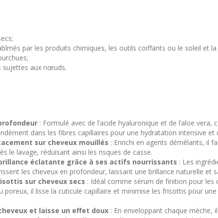
ecs;
îmés par les produits chimiques, les outils coiffants ou le soleil et la 
ourchues;
s sujettes aux nœuds.
m
profondeur
: Formulé avec de l’acide hyaluronique et de l’aloe vera,
ndément dans les fibres capillaires pour une hydratation intensive et 
cacement sur cheveux mouillés
: Enrichi en agents démêlants, il fac
s le lavage, réduisant ainsi les risques de casse.
rillance éclatante grâce à ses actifs nourrissants
: Les ingrédi
issent les cheveux en profondeur, laissant une brillance naturelle et s
risottis sur cheveux secs
: Idéal comme sérum de finition pour les
poreux, il lisse la cuticule capillaire et minimise les frisottis pour une
cheveux et laisse un effet doux
: En enveloppant chaque mèche, il 