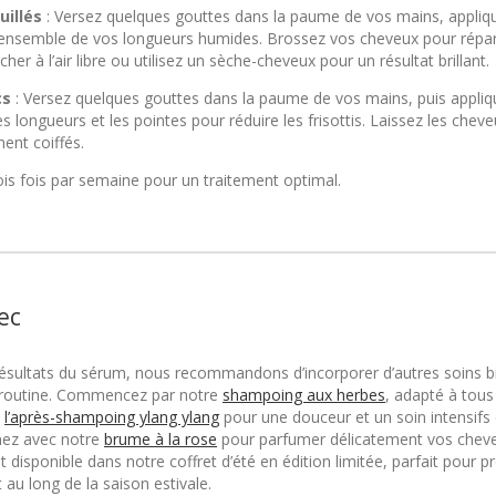
illés
: Versez quelques gouttes dans la paume de vos mains, appliq
ensemble de vos longueurs humides. Brossez vos cheveux pour répart
cher à l’air libre ou utilisez un sèche-cheveux pour un résultat brillant.
cs
: Versez quelques gouttes dans la paume de vos mains, puis appliq
 longueurs et les pointes pour réduire les frisottis. Laissez les chev
ent coiffés.
ois fois par semaine pour un traitement optimal.
ec
résultats du sérum, nous recommandons d’incorporer d’autres soins b
routine. Commencez par notre
shampoing aux herbes
, adapté à tous
e
l’après-shampoing ylang ylang
pour une douceur et un soin intensifs
nez avec notre
brume à la rose
pour parfumer délicatement vos cheve
 disponible dans notre coffret d’été en édition limitée, parfait pour p
au long de la saison estivale.