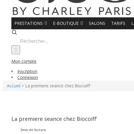
PRESTATIONS
E-BOUTIQUE
SALONS
TARIFS
L
Search
for:
Mon compte
Inscription
Connexion
Accueil >
La premiere seance chez Biocoiff’
La premiere seance chez Biocoiff’
2min de lecture