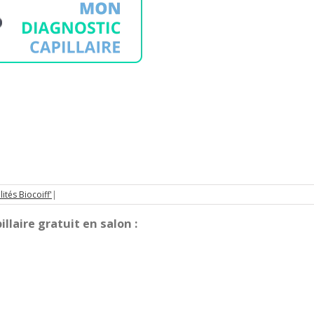
lités Biocoiff'
|
llaire gratuit en salon :