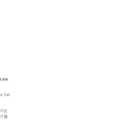
tale
.
e fait
long
out
le