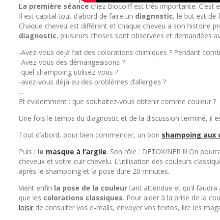
La première séance
chez Biocoiff est très importante. C’est e
Il est capital tout d’abord de faire un
diagnostic
, le but est de
Chaque cheveu est différent et chaque cheveu a son histoire p
diagnostic
, plusieurs choses sont observées et demandées 
-Avez-vous déjà fait des colorations chimiques ? Pendant com
-Avez-vous des démangeaisons ?
-quel shampoing utilisez-vous ?
-avez-vous déjà eu des problèmes d’allergies ?
…
Et évidemment : que souhaitez-vous obtenir comme couleur ?
Une fois le temps du diagnostic et de la discussion terminé, il 
Tout d’abord, pour bien commencer, un bon
shampoing aux o
Puis :
le
masque à l’argile
. Son rôle : DETOXINER !!! On pour
cheveux et votre cuir chevelu. L’utilisation des couleurs classiq
après le shampoing et la pose dure 20 minutes.
Vient enfin
la pose de la couleur
tant attendue et qu’il faudra
que les
colorations classiques
. Pour aider à la prise de la 
loisir
de consulter vos e-mails, envoyer vos textos, lire les mag