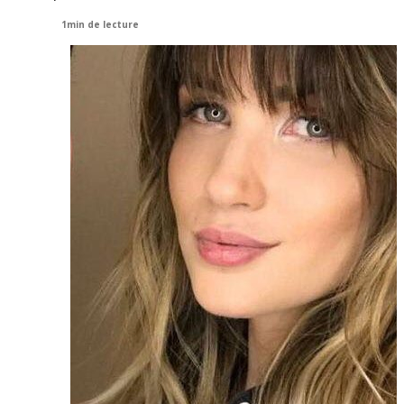
1min de lecture
View
Larger
Image