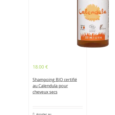
18.00
€
Note
4.73
sur 5
Shampoing BIO certifié
au Calendula pour
cheveux secs
Ajouter au