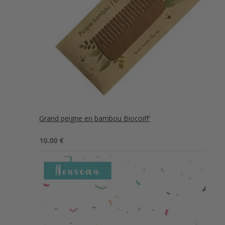
Grand peigne en bambou Biocoiff'
Note
5.00
10.00
€
sur 5