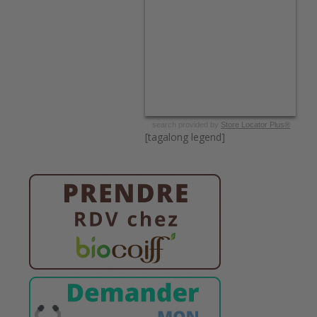
search provided by
Store Locator Plus®
[tagalong legend]