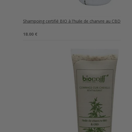
Shampoing certifié BIO à l'huile de chanvre au CBD
Note
5.00
18.00
€
sur 5