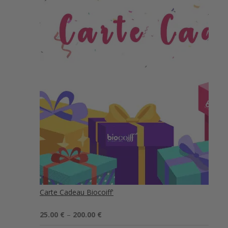
Carte Cadeau Biocoiff'
Note
5.00
25.00
€
–
200.00
€
sur 5