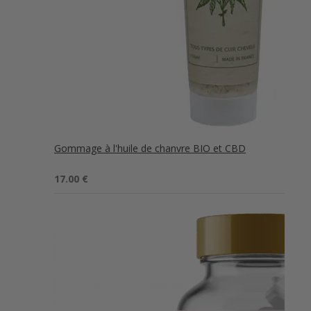
Gommage à l'huile de chanvre BIO et CBD
Note
5.00
17.00
€
sur 5