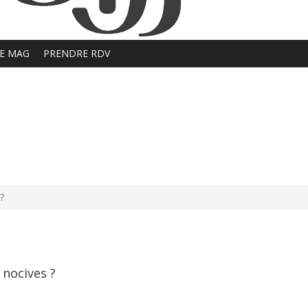
E MAG
PRENDRE RDV
?
 nocives ?