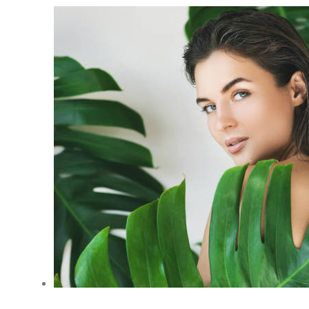
View
Larger
Image