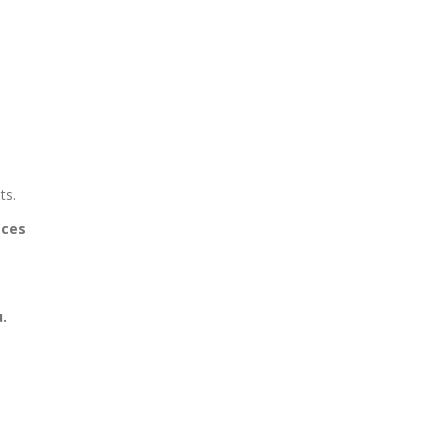
ts.
 ces
.