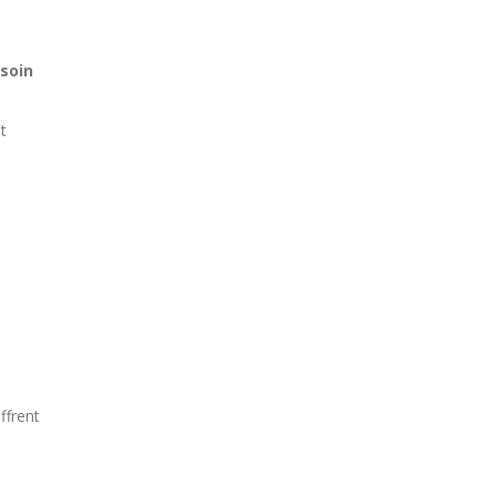
 soin
t
ffrent