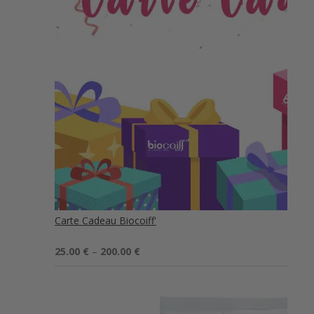
Carte Cadeau Biocoiff'
Note
5.00
25.00
€
–
200.00
€
sur 5