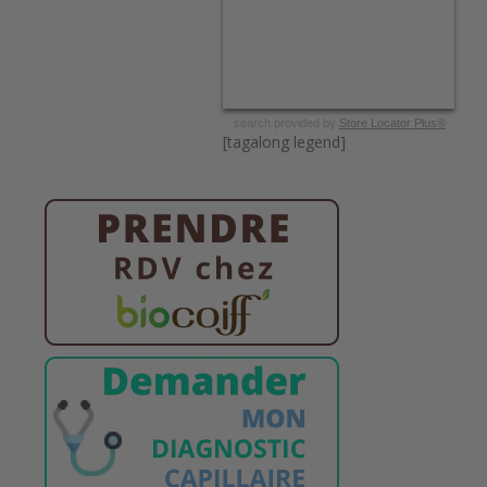
search provided by
Store Locator Plus®
[tagalong legend]