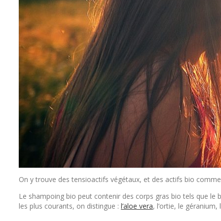
On y trouve des tensioactifs végétaux, et des actifs bio comme l
Le shampoing bio peut contenir des corps gras bio tels que le beu
les plus courants, on distingue :
l’aloe vera
, l’ortie, le géranium, 