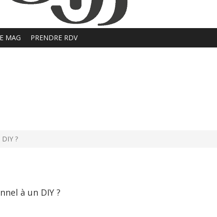
E MAG
PRENDRE RDV
 DIY ?
nnel à un DIY ?