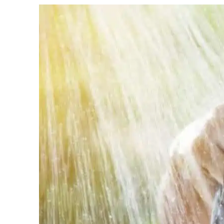
View
Larger
Image