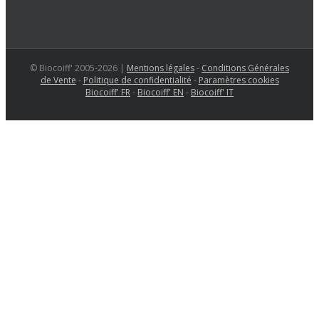
© Biocoiff' 2005-2026 |
Mentions légales
-
Conditions Générales
de Vente
-
Politique de confidentialité
-
Paramètres cookies
Biocoiff' FR
-
Biocoiff' EN
-
Biocoiff' IT