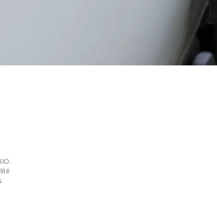
BIO.
lité
s