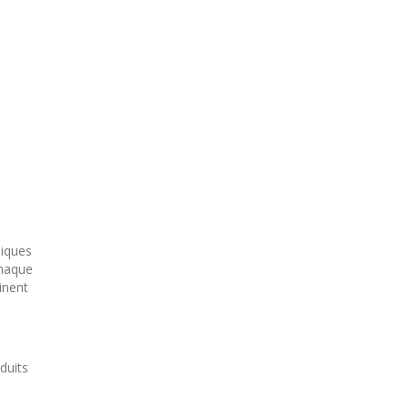
niques
chaque
inent
duits