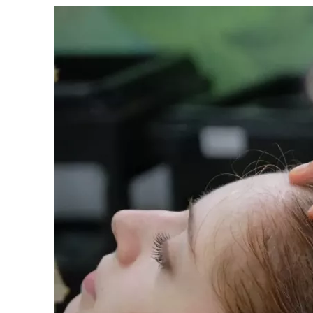
View
Larger
Image