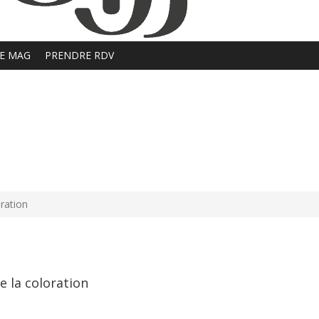
E MAG
PRENDRE RDV
oration
de la coloration