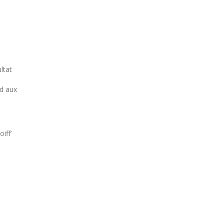
ltat
nd aux
iff’