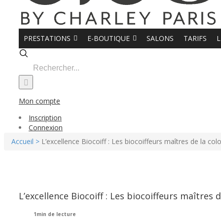
PRESTATIONS
E-BOUTIQUE
SALONS
TARIFS
L
Search
for:
Mon compte
Inscription
Connexion
Accueil >
L’excellence Biocoiff : Les biocoiffeurs maîtres de la col
L’excellence Biocoiff : Les biocoiffeurs maîtres 
1min de lecture