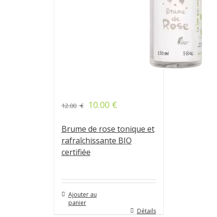
10.00
€
12.00
€
Note
4.80
sur 5
Brume de rose tonique et
rafraîchissante BIO
certifiée
Ajouter au
panier
Détails