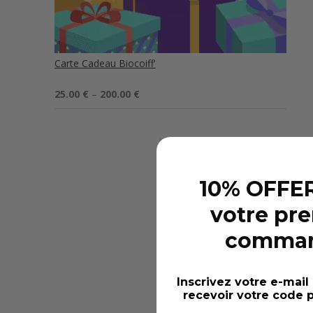
Carte Cadeau Biocoiff'
Note
5.00
25.00
€
–
200.00
€
sur 5
10% OFFER
votre pr
comma
Inscrivez votre e-mail
recevoir votre code p