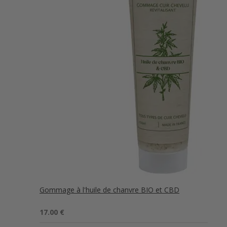
Gommage à l'huile de chanvre BIO et CBD
Note
5.00
17.00
€
sur 5