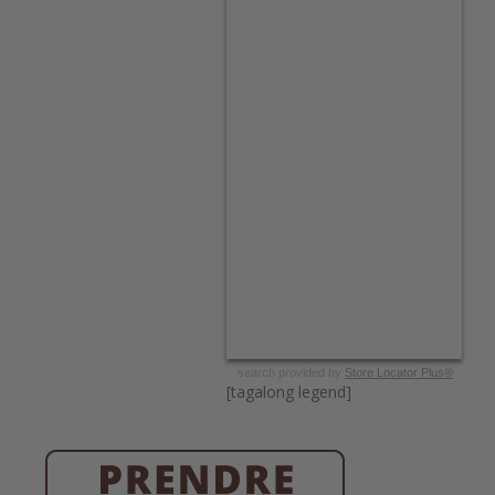
search provided by
Store Locator Plus®
[tagalong legend]