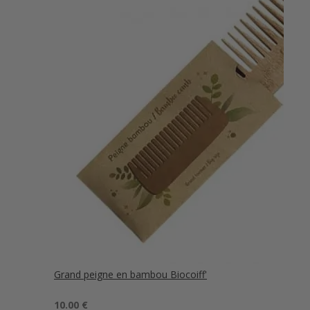
Grand peigne en bambou Biocoiff'
Note
5.00
10.00
€