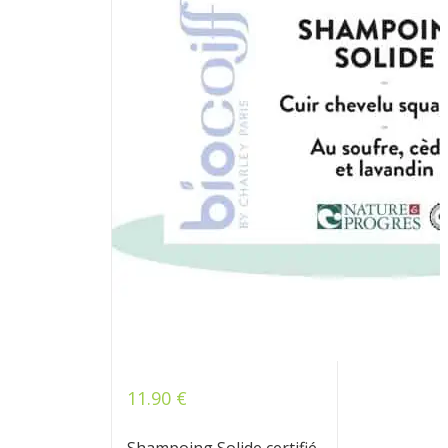
11.90
€
Note
5.00
sur 5