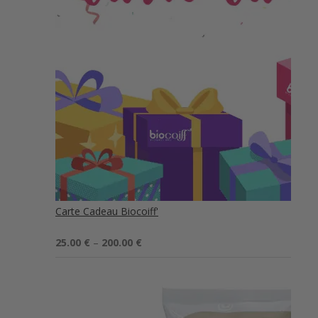
Carte Cadeau Biocoiff'
Note
5.00
25.00
€
–
200.00
€
sur 5