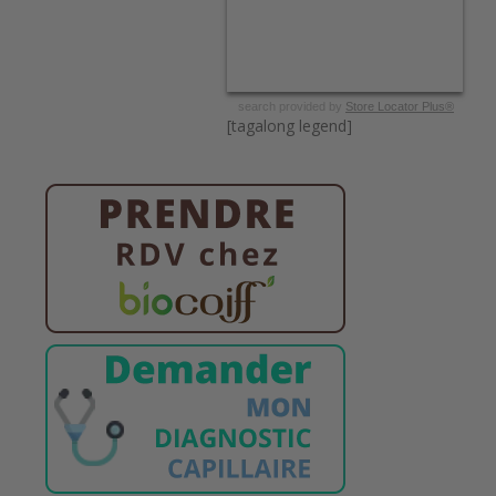
search provided by
Store Locator Plus®
[tagalong legend]