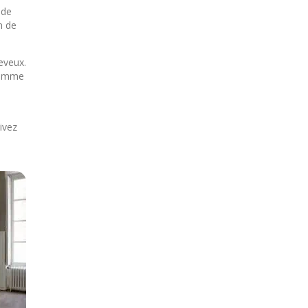
 de
n de
eveux.
omme
uivez