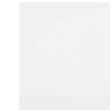
View
Larger
Image