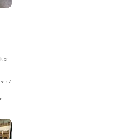
tier.
rels à
on