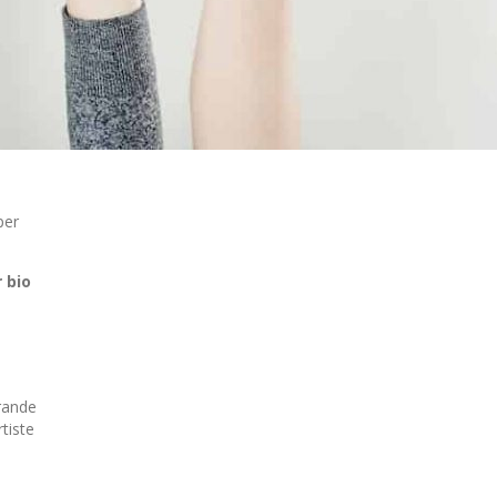
per
r bio
grande
tiste