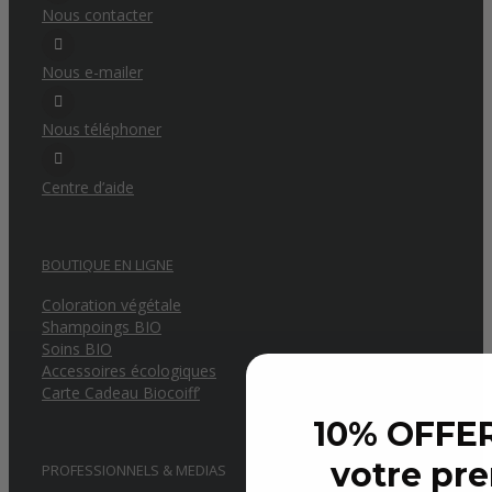
Nous contacter
Nous e-mailer
Nous téléphoner
Centre d’aide
BOUTIQUE EN LIGNE
Coloration végétale
Shampoings BIO
Soins BIO
Accessoires écologiques
Carte Cadeau Biocoiff’
10% OFFER
votre pr
PROFESSIONNELS & MEDIAS