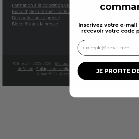
comma
Formation à la coloration végétale
Ouvrir un salon
Biocoiff’
Recrutement coiffeurs
Demander un kit presse
Biocoiff’ dans la presse
Inscrivez votre e-mail
recevoir votre code p
© Biocoiff' 2005-2026 |
Mentions légales
-
Conditions Générales
de Vente
-
Politique de confidentialité
-
Paramètres cookies
JE PROFITE DE
Biocoiff' FR
-
Biocoiff' EN
-
Biocoiff' IT