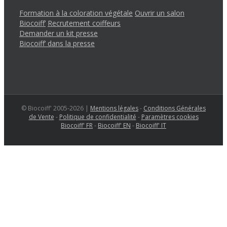
Formation à la coloration végétale
Ouvrir un salon
Biocoiff’
Recrutement coiffeurs
Demander un kit presse
Biocoiff’ dans la presse
© Biocoiff' 2005-2026 |
Mentions légales
-
Conditions Générales
de Vente
-
Politique de confidentialité
-
Paramètres cookies
Biocoiff' FR
-
Biocoiff' EN
-
Biocoiff' IT