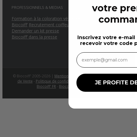
votre pr
PROFESSIONNELS & MEDIAS
comma
Formation à la coloration végétale
Ouvrir un salon
Biocoiff’
Recrutement coiffeurs
Demander un kit presse
Biocoiff’ dans la presse
Inscrivez votre e-mail
recevoir votre code p
© Biocoiff' 2005-2026 |
Mentions légales
-
Conditions Générales
de Vente
-
Politique de confidentialité
-
Paramètres cookies
JE PROFITE DE
Biocoiff' FR
-
Biocoiff' EN
-
Biocoiff' IT