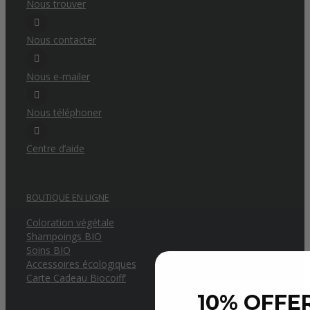
Nous trouver
Nous contacter
Nous e-mailer
Nous téléphoner
Centre d’aide
BOUTIQUE EN LIGNE
Coloration végétale
Shampoings BIO
Soins BIO
Accessoires écologiques
Carte Cadeau Biocoiff’
10% OFFER