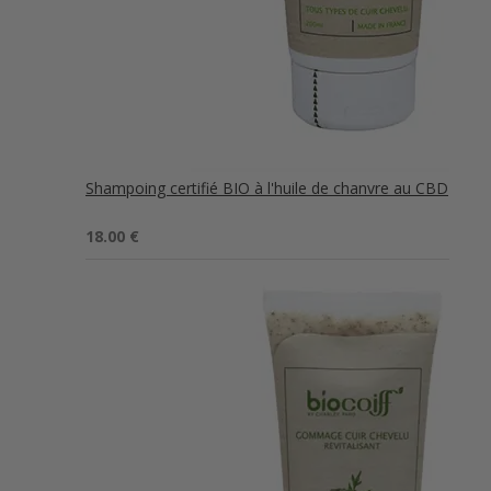
Shampoing certifié BIO à l'huile de chanvre au CBD
Note
5.00
18.00
€
sur 5