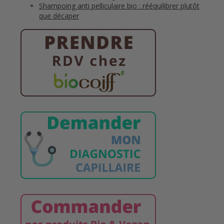
Shampoing anti pelliculaire bio : rééquilibrer plutôt
que décaper