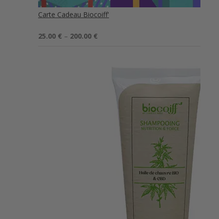
Carte Cadeau Biocoiff'
Note
5.00
25.00
€
–
200.00
€
sur 5