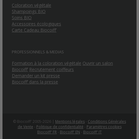
Coloration végétale
Shampoings BIO
Soins BIO
Accessoires écologiques
Carte Cadeau Biocoiff’
PROFESSIONNELS & MEDIAS
Formation à la coloration végétale
Ouvrir un salon
Biocoiff’
Recrutement coiffeurs
Demander un kit presse
Biocoiff’ dans la presse
© Biocoiff' 2005-2026 |
Mentions légales
-
Conditions Générales
de Vente
-
Politique de confidentialité
-
Paramètres cookies
Biocoiff' FR
-
Biocoiff' EN
-
Biocoiff' IT