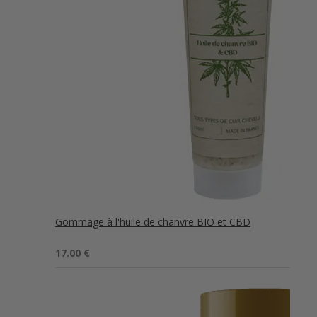
Gommage à l'huile de chanvre BIO et CBD
Note
5.00
17.00
€
sur 5