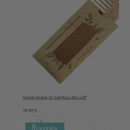
Grand peigne en bambou Biocoiff'
Note
5.00
10.00
€
sur 5