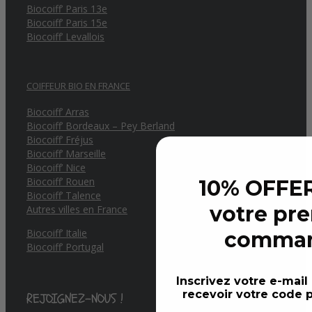
Biocoiff’ Paris 13e
Biocoiff’ Paris 15e
Biocoiff’ Levallois
COIFFEUR BIO EN FRANCE
Biocoiff’ Arras
Biocoiff’ Bordeaux – Pey Berland
Biocoiff’ Fréjus
Biocoiff’ Marseille
Biocoiff’ Nice
Biocoiff’ Rouen
10% OFFER
Biocoiff’ Talence
votre pr
Autres villes en France
Biocoiff’ Italie
comma
Biocoiff’ Portugal
Inscrivez votre e-mail
recevoir votre code p
REJOIGNEZ-NOUS !