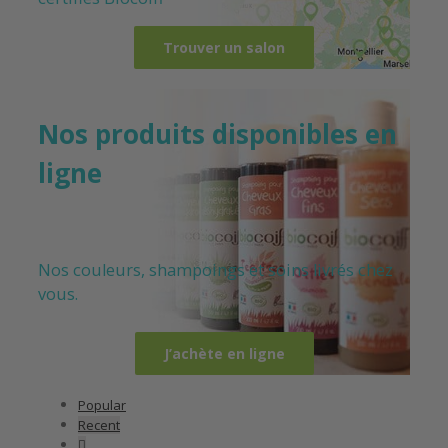
Trouver un salon
Nos produits disponibles en
ligne
Nos couleurs, shampoings et soins livrés chez
vous.
J’achète en ligne
Popular
Recent
Comments