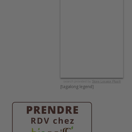
search provided by
Store Locator Plus®
[tagalong legend]