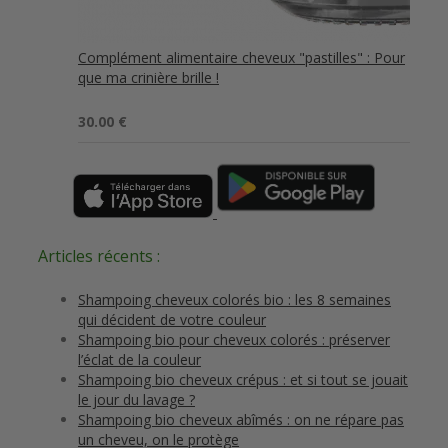
Complément alimentaire cheveux "pastilles" : Pour
que ma crinière brille !
Note
5.00
30.00
€
sur 5
Articles récents :
Shampoing cheveux colorés bio : les 8 semaines
qui décident de votre couleur
Shampoing bio pour cheveux colorés : préserver
l’éclat de la couleur
Shampoing bio cheveux crépus : et si tout se jouait
le jour du lavage ?
Shampoing bio cheveux abîmés : on ne répare pas
un cheveu, on le protège