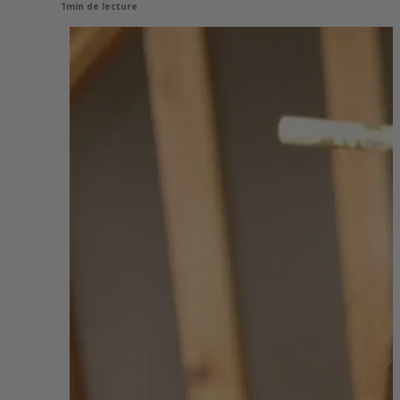
1min de lecture
View
Larger
Image